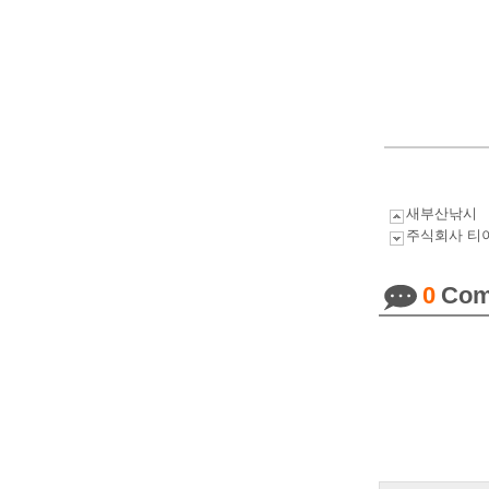
새부산낚시
주식회사 티
0
Com